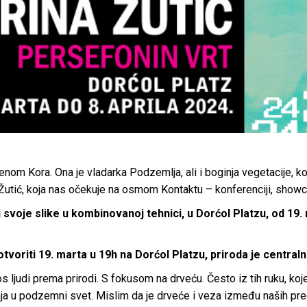
enom Kora. Ona je vladarka Podzemlja, ali i boginja vegetacije, k
 Žutić, koja nas očekuje na osmom Kontaktu – konferenciji, showca
 svoje slike u kombinovanoj tehnici, u Dorćol Platzu, od 19. 
otvoriti 19. marta u 19h na Dorćol Platzu, priroda je central
s ljudi prema prirodi. S fokusom na drveću. Često iz tih ruku, ko
anja u podzemni svet. Mislim da je drveće i veza između naših pre