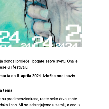
oja donosi proleće i bogate setve svetu. Ona je
se-u i festivalu.
marta do 8. aprila 2024. Izložba nosi naziv
na tema.
je su predimenzionirane, raste neko drvo, raste
daka i nas. Mi se sahranjujemo u zemlji, a ono iz