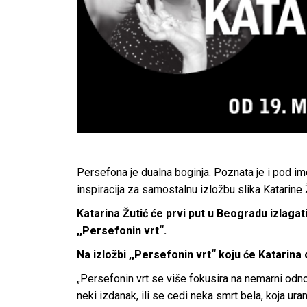
Persefona je dualna boginja. Poznata je i pod im
inspiracija za samostalnu izložbu slika Katarine
Katarina Žutić će prvi put u Beogradu izlagati
,,Persefonin vrt“.
Na izložbi ,,Persefonin vrt“ koju će Katarina 
„Persefonin vrt se više fokusira na nemarni odno
neki izdanak, ili se cedi neka smrt bela, koja ur