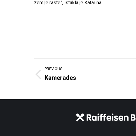
zemlje raste”, istakla je Katarina.
Post
PREVIOUS
navigation
Kamerades
Previous
post: